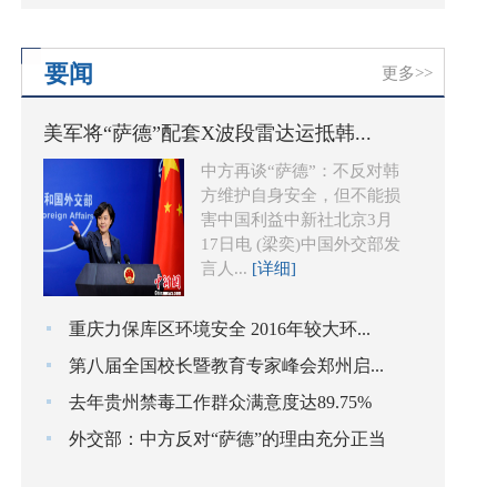
要闻
更多>>
美军将“萨德”配套X波段雷达运抵韩...
中方再谈“萨德”：不反对韩
方维护自身安全，但不能损
害中国利益中新社北京3月
17日电 (梁奕)中国外交部发
言人...
[详细]
重庆力保库区环境安全 2016年较大环...
第八届全国校长暨教育专家峰会郑州启...
去年贵州禁毒工作群众满意度达89.75%
外交部：中方反对“萨德”的理由充分正当