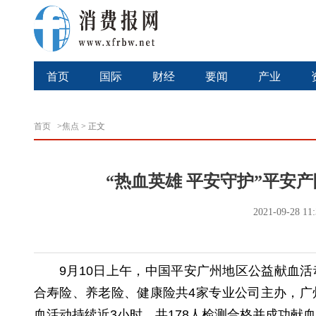
首页
国际
财经
要闻
产业
首页
>
焦点
>
正文
“热血英雄 平安守护”平安
2021-09-28 1
9月10日上午，中国平安广州地区公益献血
合寿险、养老险、健康险共4家专业公司主办，广
血活动持续近3小时，共178人检测合格并成功献血