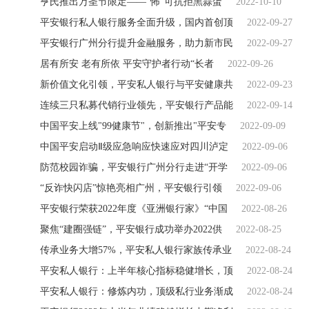
亨氏推出万圣节限定——“怖”可抗拒黑蒜蛋
2022-10-10
平安银行私人银行服务全面升级，国内首创顶
2022-09-27
平安银行广州分行提升金融服务，助力新市民
2022-09-27
居有所安 老有所依 平安守护者行动“长者
2022-09-26
新价值文化引领，平安私人银行与平安健康共
2022-09-23
连续三只私募代销行业领先，平安银行产品能
2022-09-14
中国平安上线"99健康节"，创新推出"平安专
2022-09-09
中国平安启动Ⅱ级应急响应快速应对四川泸定
2022-09-06
防范校园诈骗，平安银行广州分行走进“开学
2022-09-06
“反诈快闪店”惊艳亮相广州，平安银行引领
2022-09-06
平安银行荣获2022年度《亚洲银行家》“中国
2022-08-26
聚焦“建圈强链”，平安银行成功举办2022供
2022-08-25
传承业务大增57%，平安私人银行家族传承业
2022-08-24
平安私人银行：上半年核心指标稳健增长，顶
2022-08-24
平安私人银行：修炼内功，顶级私行业务渐成
2022-08-24