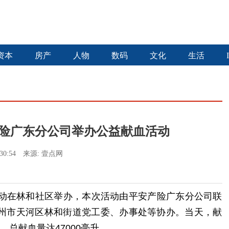
资本
房产
人物
数码
文化
生活
产险广东分公司举办公益献血活动
1:30:54
来源:
壹点网
活动在林和社区举办，本次活动由平安产险广东分公司联
州市天河区林和街道党工委、办事处等协办。当天，献
，总献血量达47000毫升。