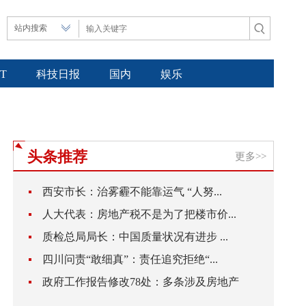
IT
科技日报
国内
娱乐
头条推荐
更多>>
西安市长：治雾霾不能靠运气 “人努...
人大代表：房地产税不是为了把楼市价...
质检总局局长：中国质量状况有进步 ...
四川问责“敢细真”：责任追究拒绝“...
政府工作报告修改78处：多条涉及房地产