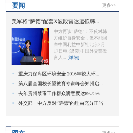
要闻
更多>>
美军将“萨德”配套X波段雷达运抵韩...
中方再谈“萨德”：不反对韩
方维护自身安全，但不能损
害中国利益中新社北京3月
17日电 (梁奕)中国外交部发
言人...
[详细]
重庆力保库区环境安全 2016年较大环...
第八届全国校长暨教育专家峰会郑州启...
去年贵州禁毒工作群众满意度达89.75%
外交部：中方反对“萨德”的理由充分正当