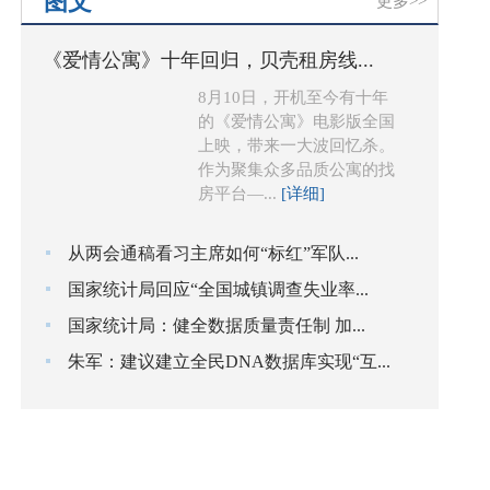
图文
更多>>
《爱情公寓》十年回归，贝壳租房线...
8月10日，开机至今有十年
的《爱情公寓》电影版全国
上映，带来一大波回忆杀。
作为聚集众多品质公寓的找
房平台—...
[详细]
从两会通稿看习主席如何“标红”军队...
国家统计局回应“全国城镇调查失业率...
国家统计局：健全数据质量责任制 加...
朱军：建议建立全民DNA数据库实现“互...