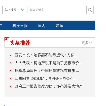
IT
科技日报
国内
娱乐
头条推荐
更多>>
西安市长：治雾霾不能靠运气 “人努...
人大代表：房地产税不是为了把楼市价...
质检总局局长：中国质量状况有进步 ...
四川问责“敢细真”：责任追究拒绝“...
政府工作报告修改78处：多条涉及房地产